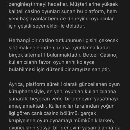
zenginleştirmeyi hedefler. Müşterilerine yüksek
kaliteli casino oyunları sunan bu platform, hem
yeni başlayanlar hem de deneyimli oyuncular
için çeşitli seçenekler ile doludur.
Herhangi bir casino tutkununun ilgisini çekecek
slot makinelerinden, masa oyunlarına kadar
birçok alternatif bulunmaktadır. Betcell Casino,
kullanıcıların favori oyunlarını kolayca
bulabilmesi için düzenli bir arayüze sahiptir.
Ayrıca, platform sürekli olarak güncellenen oyun
kütüphanesiyle, en yeni oyunları kullanıcılarına
sunarak, heyecan verici bir deneyim yaşatmayı
amaçlamaktadır. Kullanıcılar tarafından yoğun
ilgi gören canlı casino bölümü, gerçek
krupiyelerle oyun oynamayı mümkün kılarken,
oyuncuların sosyal bir deneyim yaşamalarına da