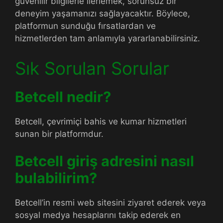
güvenilir bilgilerle ilerlemek, sorunsuz bir
deneyim yaşamanızı sağlayacaktır. Böylece,
platformun sunduğu fırsatlardan ve
hizmetlerden tam anlamıyla yararlanabilirsiniz.
Sık Sorulan Sorular
Betcell nedir?
Betcell, çevrimiçi bahis ve kumar hizmetleri
sunan bir platformdur.
Betcell giriş adresini nasıl
bulabilirim?
Betcell’in resmi web sitesini ziyaret ederek veya
sosyal medya hesaplarını takip ederek en