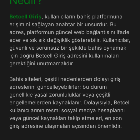
Betcell Giriş
, kullanıcıların bahis platformuna
erişimini sağlayan anahtar bir unsurdur. Bu
adres, platformun güncel web bağlantısını ifade
eder ve sık sık değişiklik gösterebilir. Kullanıcılar,
güvenli ve sorunsuz bir şekilde bahis oynamak
için doğru Betcell Giriş adresini kullanmaları
gerektiğini unutmamalıdır.
Bahis siteleri, çeşitli nedenlerden dolayı giriş
adreslerini güncelleyebilirler; bu durum
genellikle yasal zorunluluklar veya çeşitli
engellemelerden kaynaklanır. Dolayısıyla, Betcell
kullanıcılarının resmi sosyal medya hesaplarını
veya güncel kaynakları takip etmeleri, en son
giriş adresine ulaşmaları açısından önemlidir.