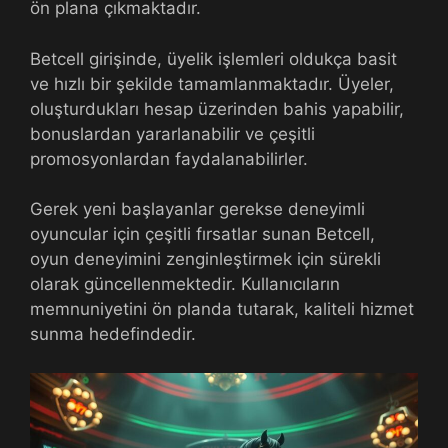
ön plana çıkmaktadır.
Betcell girişinde, üyelik işlemleri oldukça basit
ve hızlı bir şekilde tamamlanmaktadır. Üyeler,
oluşturdukları hesap üzerinden bahis yapabilir,
bonuslardan yararlanabilir ve çeşitli
promosyonlardan faydalanabilirler.
Gerek yeni başlayanlar gerekse deneyimli
oyuncular için çeşitli fırsatlar sunan Betcell,
oyun deneyimini zenginleştirmek için sürekli
olarak güncellenmektedir. Kullanıcıların
memnuniyetini ön planda tutarak, kaliteli hizmet
sunma hedefindedir.