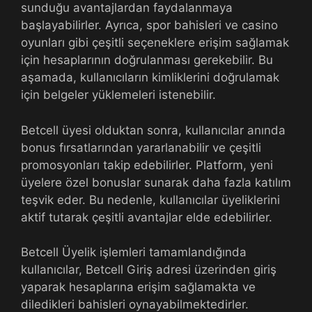
sunduğu avantajlardan faydalanmaya
başlayabilirler. Ayrıca, spor bahisleri ve casino
oyunları gibi çeşitli seçeneklere erişim sağlamak
için hesaplarının doğrulanması gerekebilir. Bu
aşamada, kullanıcıların kimliklerini doğrulamak
için belgeler yüklemeleri istenebilir.
Betcell üyesi olduktan sonra, kullanıcılar anında
bonus fırsatlarından yararlanabilir ve çeşitli
promosyonları takip edebilirler. Platform, yeni
üyelere özel bonuslar sunarak daha fazla katılım
teşvik eder. Bu nedenle, kullanıcılar üyeliklerini
aktif tutarak çeşitli avantajlar elde edebilirler.
Betcell Üyelik işlemleri tamamlandığında
kullanıcılar, Betcell Giriş adresi üzerinden giriş
yaparak hesaplarına erişim sağlamakta ve
diledikleri bahisleri oynayabilmektedirler.