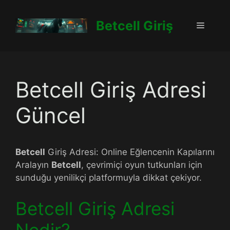
İçeriğe
atla
Betcell Giriş
Menü
Betcell Giriş Adresi
Güncel
Betcell
Giriş Adresi: Online Eğlencenin Kapılarını
Aralayın
Betcell
, çevrimiçi oyun tutkunları için
sunduğu yenilikçi platformuyla dikkat çekiyor.
Betcell Giriş Adresi
Nedir?