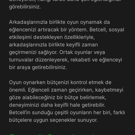
görebilirsiniz.
Arkadaşlarınızla birlikte oyun oynamak da
eğlencenizi artıracak bir yöntem. Betcell, sosyal
etkileşimi destekleyen özellikleriyle,
arkadaşlarınızla birlikte keyifli zaman
geçirmenizi sağlıyor. Ortak oyunlar veya
turnuvalar düzenleyerek, rekabeti ve eğlenceyi
bir araya getirebilirsiniz.
Oyun oynarken bütçenizi kontrol etmek de
önemli. Eğlenceli zaman geçirirken, kaybetmeyi
göze alabileceğiniz bir bütçe belirlemek,
deneyiminizi daha keyifli hale getirebilir.
Betcell’in sunduğu çeşitli oyunların her biri, farklı
bütçelere uygun seçenekler sunuyor.