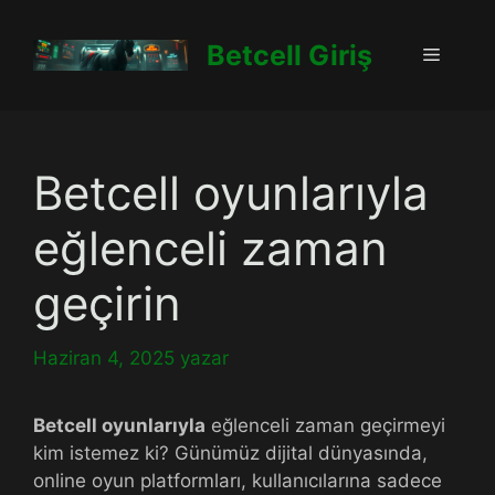
İçeriğe
atla
Betcell Giriş
Menü
Betcell oyunlarıyla
eğlenceli zaman
geçirin
Haziran 4, 2025
yazar
Betcell oyunlarıyla
eğlenceli zaman geçirmeyi
kim istemez ki? Günümüz dijital dünyasında,
online oyun platformları, kullanıcılarına sadece