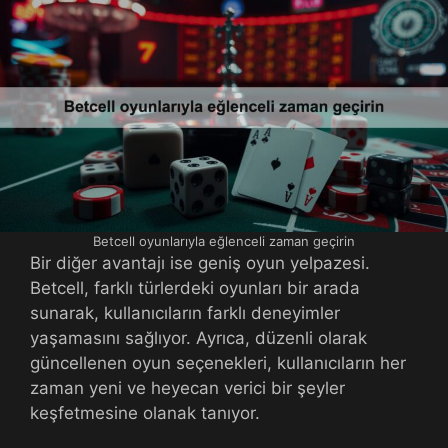
Betcell oyunlarıyla eğlenceli zaman geçirin
Bir diğer avantajı ise geniş oyun yelpazesi.
Betcell, farklı türlerdeki oyunları bir arada
sunarak, kullanıcıların farklı deneyimler
yaşamasını sağlıyor. Ayrıca, düzenli olarak
güncellenen oyun seçenekleri, kullanıcıların her
zaman yeni ve heyecan verici bir şeyler
keşfetmesine olanak tanıyor.