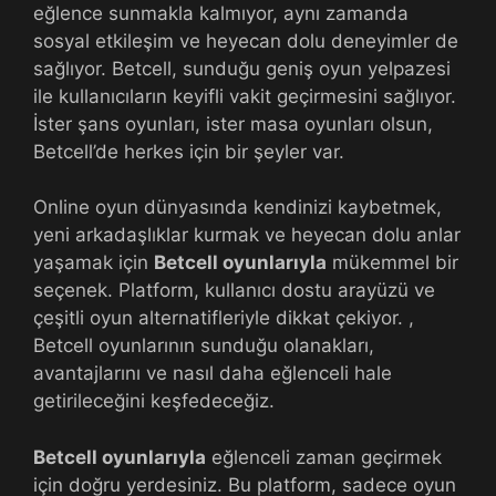
eğlence sunmakla kalmıyor, aynı zamanda
sosyal etkileşim ve heyecan dolu deneyimler de
sağlıyor. Betcell, sunduğu geniş oyun yelpazesi
ile kullanıcıların keyifli vakit geçirmesini sağlıyor.
İster şans oyunları, ister masa oyunları olsun,
Betcell’de herkes için bir şeyler var.
Online oyun dünyasında kendinizi kaybetmek,
yeni arkadaşlıklar kurmak ve heyecan dolu anlar
yaşamak için
Betcell oyunlarıyla
mükemmel bir
seçenek. Platform, kullanıcı dostu arayüzü ve
çeşitli oyun alternatifleriyle dikkat çekiyor. ,
Betcell oyunlarının sunduğu olanakları,
avantajlarını ve nasıl daha eğlenceli hale
getirileceğini keşfedeceğiz.
Betcell oyunlarıyla
eğlenceli zaman geçirmek
için doğru yerdesiniz. Bu platform, sadece oyun