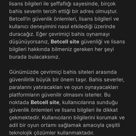
lisans bilgileri ile şeffaflığı sayesinde, birçok
bahis severin tercih ettiği bir adres olmuştur.
Betcell’in güvenlik önlemleri, lisans bilgileri ve
kullanıcı deneyimini nasıl etkilediği üzerinde
duracağız. Eğer çevrimiçi bahis oynamayı
düşünüyorsanız,
Betcell site
güvenliği ve lisans
bilgileri hakkında bilmeniz gereken her şeyi
burada bulacaksınız.
Günümüzde çevrimiçi bahis siteleri arasında
güvenilirlik büyük bir önem taşır. Bahis severler,
paralarını yatıracakları ve oyun oynayacakları
platformların güvenilir olmasını isterler. Bu
noktada
Betcell site
, kullanıcılarına sunduğu
güvenlik önlemleri ve lisans bilgileri ile dikkat
çekmektedir. Kullanıcıların bilgilerini korumak ve
adil bir oyun ortamı sağlamak amacıyla çeşitli
teknolojik çözümler kullanmaktadır.