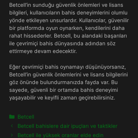
Betcell’in sunduğu güvenlik önlemleri ve lisans
bilgileri, kullanıcıların bahis deneyimlerini olumlu
yönde etkileyen unsurlardır. Kullanıcılar, güvenilir
bir platformda oyun oynarken, kendilerini daha
rahat hissederler. Betcell, bu alandaki başarıları
ile çevrimiçi bahis dünyasında adından söz
ettirmeye devam edecektir.
Eğer çevrimiçi bahis oynamayı düşünüyorsanız,
Betcell’in güvenlik önlemlerini ve lisans bilgilerini
göz önünde bulundurmanızda fayda var. Bu
sayede, güvenli bir ortamda bahis deneyimi
yaşayabilir ve keyifli zaman geçirebilirsiniz.
Kategoriler
Betcell
Betcell bahislere dair ipuçları ve taktikler
Betcell ile yüksek oranlar elde edin