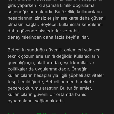
giriş yaparken iki aşamalı kimlik doğrulama
seçeneği sunmaktadır. Bu özellik, kullanıcıların
hesaplarının izinsiz erişimlere karşı daha güvenli
olmasını sağlar. Böylece, kullanıcılar kendilerini
daha güvende hissederler ve bahis
deneyimlerinden daha fazla keyif alırlar.
Betcell’in sunduğu güvenlik önlemleri yalnızca
teknik çözümlerle sınırlı değildir. Kullanıcıların
güvenliği için, platformda çeşitli kurallar ve
politikalar da uygulanmaktadır. Örneğin,
kullanıcıların hesaplarıyla ilgili şüpheli aktiviteler
tespit edildiğinde, Betcell hemen harekete
geçerek durumu araştırır. Bu tür önlemler,
kullanıcıların güvenli bir ortamda bahis
oynamalarını sağlamaktadır.