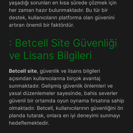
yaşadığı sorunları en kısa sürede çözmek için
her zaman hazır bulunmaktadır. Bu tür bir
destek, kullanıcıların platforma olan güvenini
artıran önemli bir faktördür.
: Betcell Site Güvenliği
ve Lisans Bilgileri
Betcell site
, güvenlik ve lisans bilgileri
açısından kullanıcılarına birçok avantaj
sunmaktadır. Gelişmiş güvenlik önlemleri ve
yasal düzenlemeler sayesinde, bahis severler
güvenli bir ortamda oyun oynama fırsatına sahip
olmaktadır. Betcell, kullanıcılarının güvenliğini ön
planda tutarak, onlara en iyi deneyimi sunmayı
hedeflemektedir.