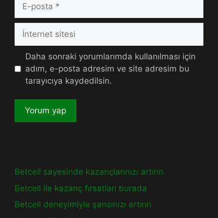
E-
posta
İnternet
sitesi
Daha sonraki yorumlarımda kullanılması için
adım, e-posta adresim ve site adresim bu
tarayıcıya kaydedilsin.
Betcell sayesinde kazançlarınızı artırın
Betcell ile kazanç fırsatları burada
Betcell deneyimiyle şansınızı artırın