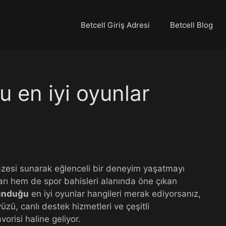
Betcell Giriş Adresi
Betcell Blog
u en iyi oyunlar
lpazesi sunarak eğlenceli bir deneyim yaşatmayı
arı hem de spor bahisleri alanında öne çıkan
sunduğu
en iyi oyunlar hangileri merak ediyorsanız,
üzü, canlı destek hizmetleri ve çeşitli
orisi haline geliyor.