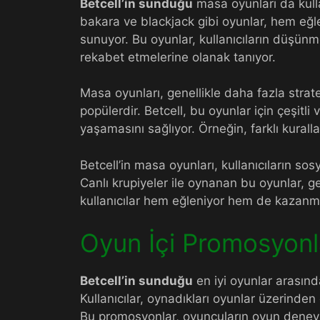
Betcell’in sunduğu
masa oyunları da kullan
bakara ve blackjack gibi oyunlar, hem eğl
sunuyor. Bu oyunlar, kullanıcıların düşünme
rekabet etmelerine olanak tanıyor.
Masa oyunları, genellikle daha fazla strate
popülerdir. Betcell, bu oyunlar için çeşitli 
yaşamasını sağlıyor. Örneğin, farklı kurall
Betcell’in masa oyunları, kullanıcıların so
Canlı krupiyeler ile oynanan bu oyunlar, g
kullanıcılar hem eğleniyor hem de kazanm
Oyun İçi Promosyonl
Betcell’in sunduğu
en iyi oyunlar arasınd
Kullanıcılar, oynadıkları oyunlar üzerinden
Bu promosyonlar, oyuncuların oyun deneyiml