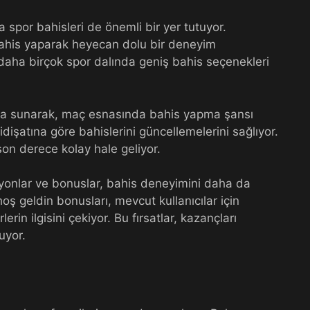
a spor bahisleri de önemli bir yer tutuyor.
 bahis yaparak heyecan dolu bir deneyim
 daha birçok spor dalında geniş bahis seçenekleri
nı da sunarak, maç esnasında bahis yapma şansı
gidişatına göre bahislerini güncellemelerini sağlıyor.
on derece kolay hale geliyor.
yonlar ve bonuslar, bahis deneyimini daha da
 hoş geldin bonusları, mevcut kullanıcılar için
in ilgisini çekiyor. Bu fırsatlar, kazançları
uyor.