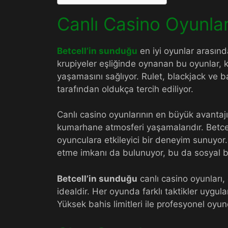
Canlı Casino Oyunlar
Betcell’in sunduğu
en iyi oyunlar arasında
krupiyeler eşliğinde oynanan bu oyunlar, k
yaşamasını sağlıyor. Rulet, blackjack ve bac
tarafından oldukça tercih ediliyor.
Canlı casino oyunlarının en büyük avantaj
kumarhane atmosferi yaşamalarıdır. Betcell
oyunculara etkileyici bir deneyim sunuyor.
etme imkanı da bulunuyor, bu da sosyal bi
Betcell’in sunduğu
canlı casino oyunları, 
idealdir. Her oyunda farklı taktikler uyg
Yüksek bahis limitleri ile profesyonel oy