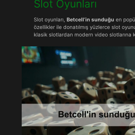
Slot Oyunları
Slot oyunları,
Betcell’in sunduğu
en popül
özellikler ile donatılmış yüzlerce slot oyunu
klasik slotlardan modern video slotlarına 