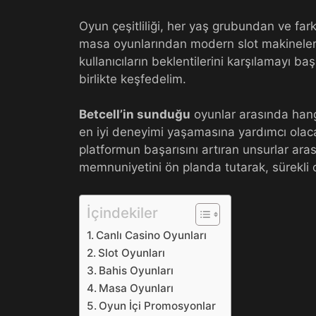
Oyun çeşitliliği, her yaş grubundan ve farkl
masa oyunlarından modern slot makineleri
kullanıcıların beklentilerini karşılamayı ba
birlikte keşfedelim.
Betcell’in sunduğu
oyunlar arasında hangi
en iyi deneyimi yaşamasına yardımcı olacakt
platformun başarısını artıran unsurlar arası
memnuniyetini ön planda tutarak, sürekli 
İçindekiler
Canlı Casino Oyunları
Slot Oyunları
Bahis Oyunları
Masa Oyunları
Oyun İçi Promosyonlar